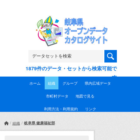
Skip to main content
1879件のデータ・セットから検索可能で
す
ホーム
組織
グループ
県内広域データ
市町村データ
地図で見る
利用方法・利用規約
リンク
岐阜県 健康福祉部
組織