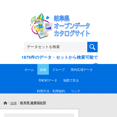
Skip to main content
1879件のデータ・セットから検索可能で
す
ホーム
組織
グループ
県内広域データ
市町村データ
地図で見る
利用方法・利用規約
リンク
岐阜県 健康福祉部
組織