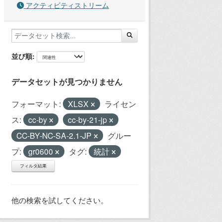
アクティビティストリーム
並び順
データセットが見つかりません
フォーマット:
XLSX
ライセン
ス:
cc-by
cc-by-21-jp
CC-BY-NC-SA-2.1-JP
グルー
プ:
gr0600
タグ:
統計
フィルタ結果
他の検索を試してください。