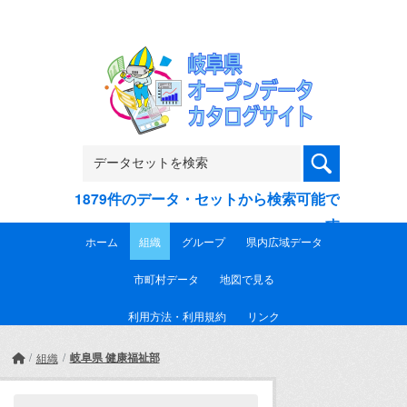
Skip to main content
1879件のデータ・セットから検索可能で
す
ホーム
組織
グループ
県内広域データ
市町村データ
地図で見る
利用方法・利用規約
リンク
岐阜県 健康福祉部
組織