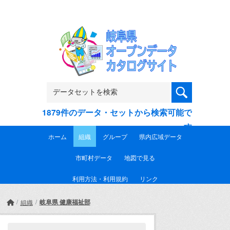
Skip to main content
1879件のデータ・セットから検索可能で
す
ホーム
組織
グループ
県内広域データ
市町村データ
地図で見る
利用方法・利用規約
リンク
岐阜県 健康福祉部
組織