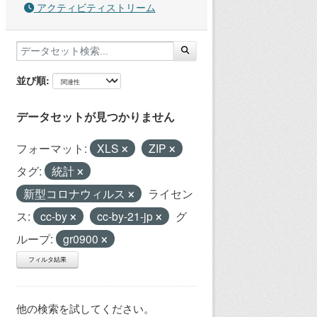
アクティビティストリーム
並び順
データセットが見つかりません
フォーマット:
XLS
ZIP
タグ:
統計
新型コロナウィルス
ライセン
ス:
cc-by
cc-by-21-jp
グ
ループ:
gr0900
フィルタ結果
他の検索を試してください。