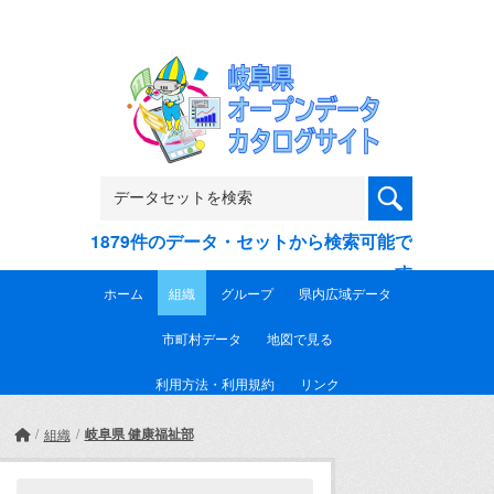
Skip to main content
1879件のデータ・セットから検索可能で
す
ホーム
組織
グループ
県内広域データ
市町村データ
地図で見る
利用方法・利用規約
リンク
岐阜県 健康福祉部
組織