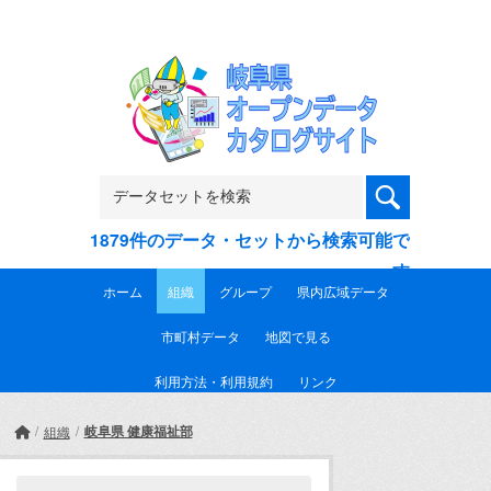
Skip to main content
1879件のデータ・セットから検索可能で
す
ホーム
組織
グループ
県内広域データ
市町村データ
地図で見る
利用方法・利用規約
リンク
岐阜県 健康福祉部
組織