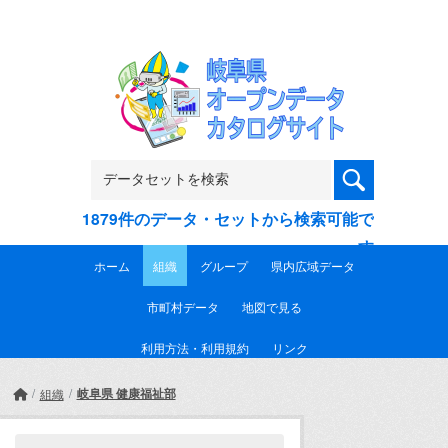
Skip to main content
1879件のデータ・セットから検索可能で
す
ホーム
組織
グループ
県内広域データ
市町村データ
地図で見る
利用方法・利用規約
リンク
岐阜県 健康福祉部
組織