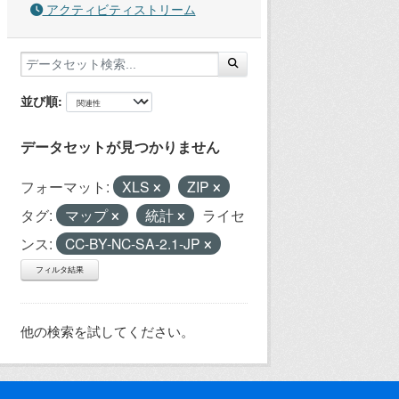
アクティビティストリーム
並び順
データセットが見つかりません
フォーマット:
XLS
ZIP
タグ:
マップ
統計
ライセ
ンス:
CC-BY-NC-SA-2.1-JP
フィルタ結果
他の検索を試してください。