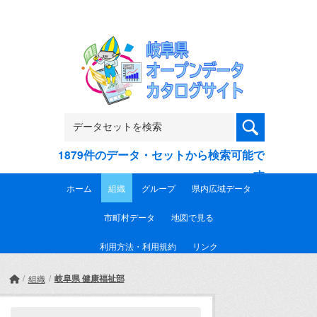
Skip to main content
1879件のデータ・セットから検索可能で
す
ホーム
組織
グループ
県内広域データ
市町村データ
地図で見る
利用方法・利用規約
リンク
岐阜県 健康福祉部
組織