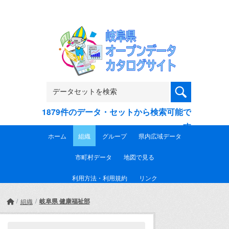
Skip to main content
1879件のデータ・セットから検索可能で
す
ホーム
組織
グループ
県内広域データ
市町村データ
地図で見る
利用方法・利用規約
リンク
岐阜県 健康福祉部
組織