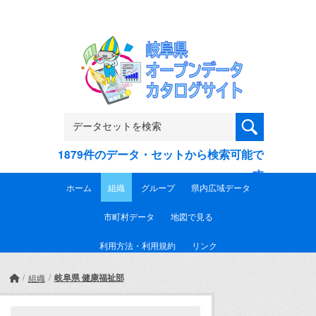
Skip to main content
1879件のデータ・セットから検索可能で
す
ホーム
組織
グループ
県内広域データ
市町村データ
地図で見る
利用方法・利用規約
リンク
岐阜県 健康福祉部
組織