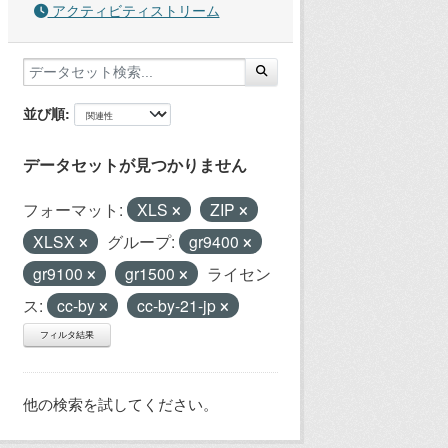
アクティビティストリーム
並び順
データセットが見つかりません
フォーマット:
XLS
ZIP
XLSX
グループ:
gr9400
gr9100
gr1500
ライセン
ス:
cc-by
cc-by-21-jp
フィルタ結果
他の検索を試してください。