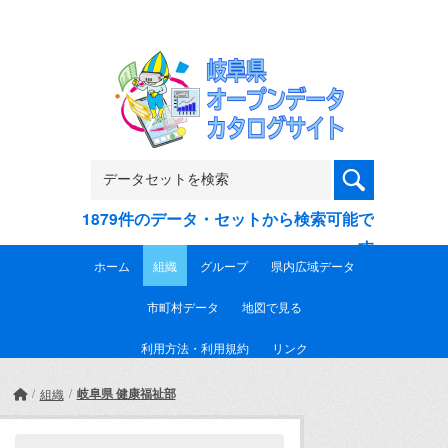
Skip to main content
1879件のデータ・セットから検索可能で
す
ホーム
組織
グループ
県内広域データ
市町村データ
地図で見る
利用方法・利用規約
リンク
岐阜県 健康福祉部
組織