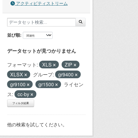
アクティビティストリーム
並び順
データセットが見つかりません
フォーマット:
XLS
ZIP
XLSX
グループ:
gr9400
gr9100
gr1500
ライセン
ス:
cc-by
フィルタ結果
他の検索を試してください。