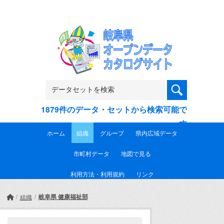
Skip to main content
1879件のデータ・セットから検索可能で
す
ホーム
組織
グループ
県内広域データ
市町村データ
地図で見る
利用方法・利用規約
リンク
岐阜県 健康福祉部
組織