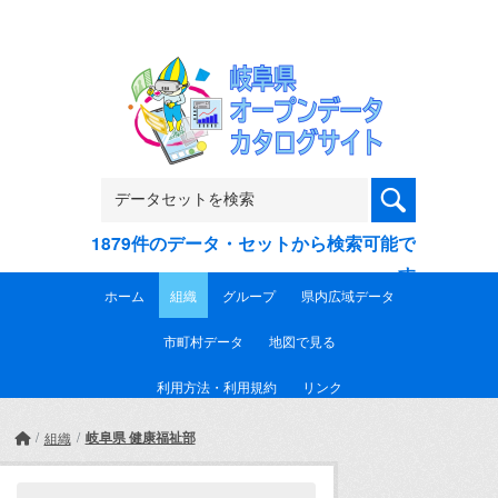
Skip to main content
1879件のデータ・セットから検索可能で
す
ホーム
組織
グループ
県内広域データ
市町村データ
地図で見る
利用方法・利用規約
リンク
岐阜県 健康福祉部
組織