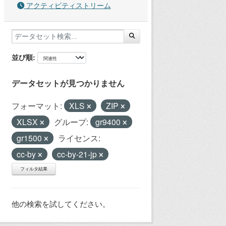
アクティビティストリーム
並び順
データセットが見つかりません
フォーマット:
XLS
ZIP
XLSX
グループ:
gr9400
gr1500
ライセンス:
cc-by
cc-by-21-jp
フィルタ結果
他の検索を試してください。