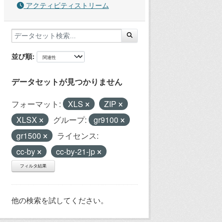
アクティビティストリーム
並び順
データセットが見つかりません
フォーマット:
XLS
ZIP
XLSX
グループ:
gr9100
gr1500
ライセンス:
cc-by
cc-by-21-jp
フィルタ結果
他の検索を試してください。