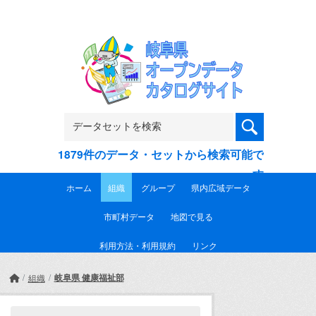
Skip to main content
1879件のデータ・セットから検索可能で
す
ホーム
組織
グループ
県内広域データ
市町村データ
地図で見る
利用方法・利用規約
リンク
岐阜県 健康福祉部
組織