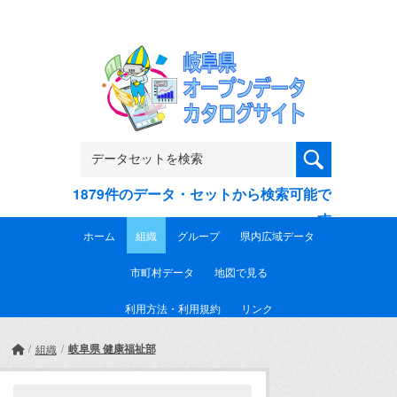
Skip to main content
1879件のデータ・セットから検索可能で
す
ホーム
組織
グループ
県内広域データ
市町村データ
地図で見る
利用方法・利用規約
リンク
岐阜県 健康福祉部
組織