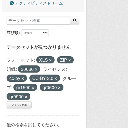
アクティビティストリーム
並び順
データセットが見つかりません
フォーマット:
XLS
ZIP
組織:
30060
ライセンス:
cc-by
CC-BY-2.0
グルー
プ:
gr1500
gr0600
gr0900
フィルタ結果
他の検索を試してください。