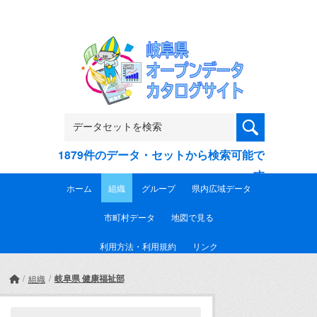
Skip to main content
1879件のデータ・セットから検索可能で
す
ホーム
組織
グループ
県内広域データ
市町村データ
地図で見る
利用方法・利用規約
リンク
岐阜県 健康福祉部
組織