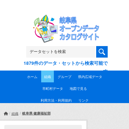
Skip to main content
1879件のデータ・セットから検索可能で
す
ホーム
組織
グループ
県内広域データ
市町村データ
地図で見る
利用方法・利用規約
リンク
岐阜県 健康福祉部
組織