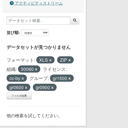
アクティビティストリーム
並び順
データセットが見つかりません
フォーマット:
XLS
ZIP
組織:
30060
ライセンス:
cc-by
グループ:
gr1500
gr0600
gr0900
フィルタ結果
他の検索を試してください。