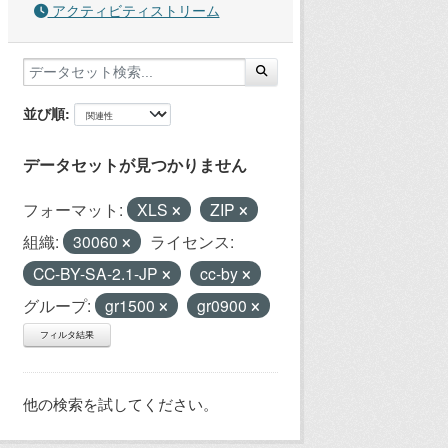
アクティビティストリーム
並び順
データセットが見つかりません
フォーマット:
XLS
ZIP
組織:
30060
ライセンス:
CC-BY-SA-2.1-JP
cc-by
グループ:
gr1500
gr0900
フィルタ結果
他の検索を試してください。