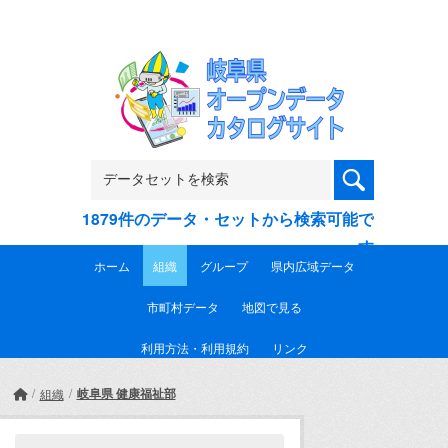
Skip to main content
1879件のデータ・セットから検索可能で
す
ホーム
組織
グループ
県内広域データ
市町村データ
地図で見る
利用方法・利用規約
リンク
岐阜県 健康福祉部
組織