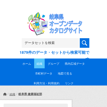
Skip to main content
1879件のデータ・セットから検索可能で
す
ホーム
組織
グループ
県内広域データ
市町村データ
地図で見る
利用方法・利用規約
リンク
岐阜県 健康福祉部
組織