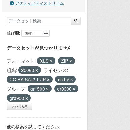
アクティビティストリーム
並び順
データセットが見つかりません
フォーマット:
XLS
ZIP
組織:
30060
ライセンス:
CC-BY-SA-2.1-JP
cc-by
グループ:
gr1500
gr0600
gr0900
フィルタ結果
他の検索を試してください。