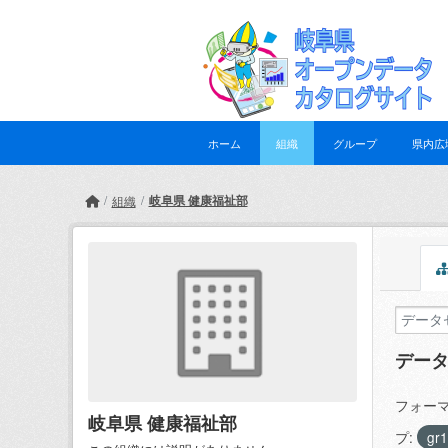
Skip to main content
ホーム
組織
グループ
県内広
岐阜県 健康福祉部
組織
デー
フォーマ
岐阜県 健康福祉部
プ:
gr