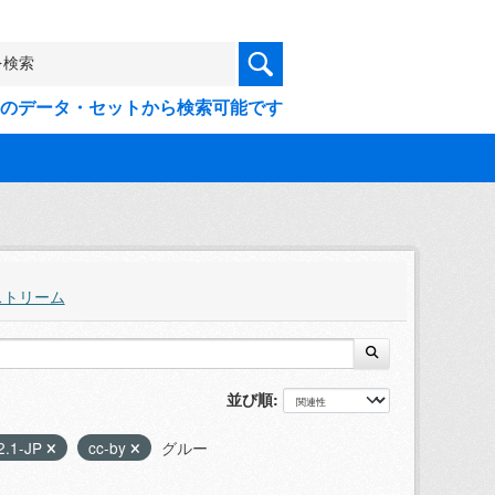
9件のデータ・セットから検索可能です
ストリーム
並び順
2.1-JP
cc-by
グルー