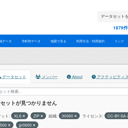
187
域データ
市町村データ
地図で見る
利用方法・利用規約
リンク
データセット
メンバー
About
アクティビティ
タセットが見つかりません
ット:
XLS
ZIP
組織:
30060
ライセンス:
CC-BY-SA-
1500
gr0600