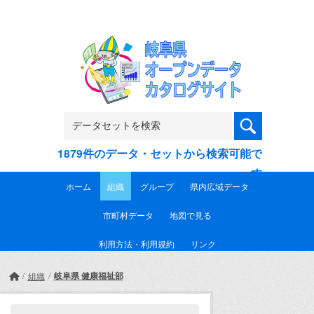
Skip to main content
1879件のデータ・セットから検索可能で
す
ホーム
組織
グループ
県内広域データ
市町村データ
地図で見る
利用方法・利用規約
リンク
岐阜県 健康福祉部
組織