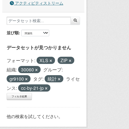
アクティビティストリーム
並び順
データセットが見つかりません
フォーマット:
XLS
ZIP
組織:
30060
グループ:
gr9100
タグ:
統計
ライセ
ンス:
cc-by-21-jp
フィルタ結果
他の検索を試してください。