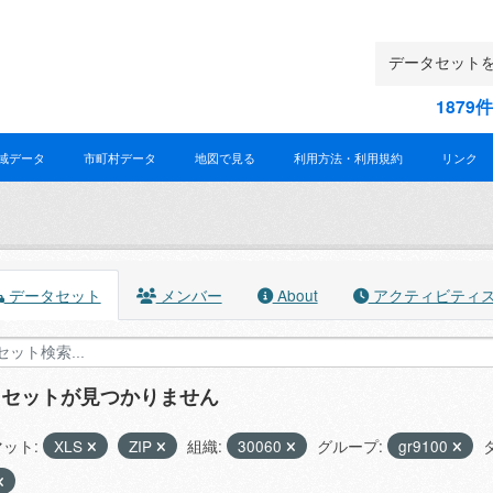
187
域データ
市町村データ
地図で見る
利用方法・利用規約
リンク
データセット
メンバー
About
アクティビティ
タセットが見つかりません
ット:
XLS
ZIP
組織:
30060
グループ:
gr9100