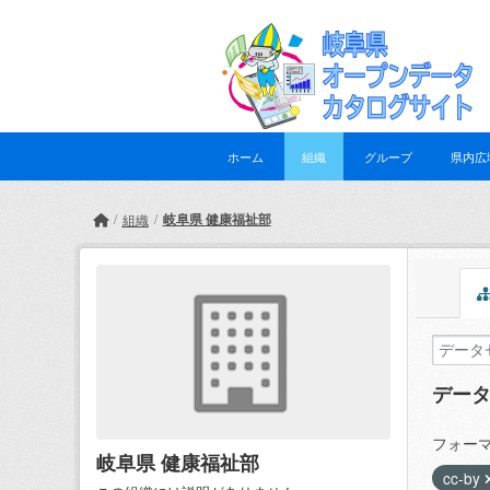
Skip to main content
ホーム
組織
グループ
県内広
岐阜県 健康福祉部
組織
デー
フォーマ
岐阜県 健康福祉部
cc-by