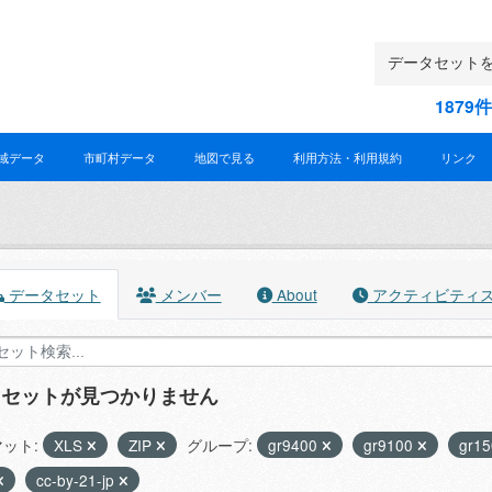
187
域データ
市町村データ
地図で見る
利用方法・利用規約
リンク
データセット
メンバー
About
アクティビティ
タセットが見つかりません
ット:
XLS
ZIP
グループ:
gr9400
gr9100
gr1
cc-by-21-jp