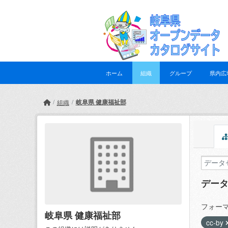
Skip to main content
ホーム
組織
グループ
県内広
岐阜県 健康福祉部
組織
デー
フォーマ
岐阜県 健康福祉部
cc-by