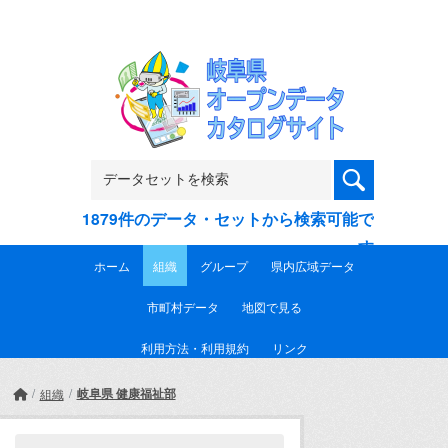
Skip to main content
1879件のデータ・セットから検索可能で
す
ホーム
組織
グループ
県内広域データ
市町村データ
地図で見る
利用方法・利用規約
リンク
岐阜県 健康福祉部
組織