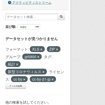
アクティビティストリーム
並び順
データセットが見つかりません
フォーマット:
XLS
ZIP
グループ:
gr0900
タグ:
統計
新型コロナウィルス
ライセン
ス:
cc-by
cc-by-21-jp
フィルタ結果
他の検索を試してください。