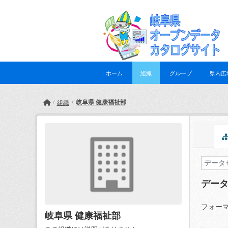
Skip to main content
ホーム
組織
グループ
県内広
岐阜県 健康福祉部
組織
デー
フォーマ
岐阜県 健康福祉部