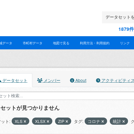
187
域データ
市町村データ
地図で見る
利用方法・利用規約
リンク
データセット
メンバー
About
アクティビティ
タセットが見つかりません
ット:
XLS
XLSX
ZIP
タグ:
コロナ
統計