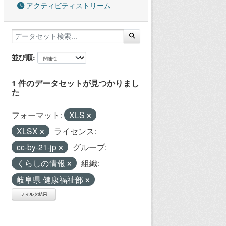
アクティビティストリーム
並び順
1 件のデータセットが見つかりまし
た
フォーマット:
XLS
XLSX
ライセンス:
cc-by-21-jp
グループ:
くらしの情報
組織:
岐阜県 健康福祉部
フィルタ結果