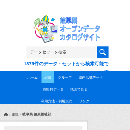
Skip to main content
1879件のデータ・セットから検索可能で
す
ホーム
組織
グループ
県内広域データ
市町村データ
地図で見る
利用方法・利用規約
リンク
岐阜県 健康福祉部
組織