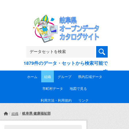
Skip to main content
1879件のデータ・セットから検索可能で
す
ホーム
組織
グループ
県内広域データ
市町村データ
地図で見る
利用方法・利用規約
リンク
岐阜県 健康福祉部
組織