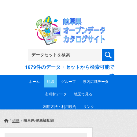
Skip to main content
1879件のデータ・セットから検索可能で
す
ホーム
組織
グループ
県内広域データ
市町村データ
地図で見る
利用方法・利用規約
リンク
岐阜県 健康福祉部
組織