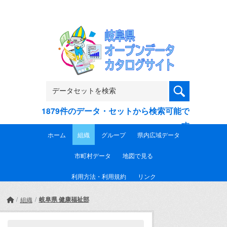
Skip to main content
1879件のデータ・セットから検索可能で
す
ホーム
組織
グループ
県内広域データ
市町村データ
地図で見る
利用方法・利用規約
リンク
岐阜県 健康福祉部
組織