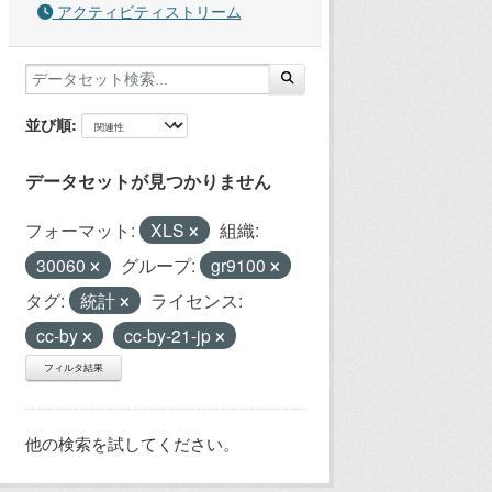
アクティビティストリーム
並び順
データセットが見つかりません
フォーマット:
XLS
組織:
30060
グループ:
gr9100
タグ:
統計
ライセンス:
cc-by
cc-by-21-jp
フィルタ結果
他の検索を試してください。