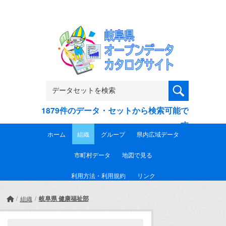
Skip to main content
1879件のデータ・セットから検索可能で
す
ホーム
組織
グループ
県内広域データ
市町村データ
地図で見る
利用方法・利用規約
リンク
岐阜県 健康福祉部
組織