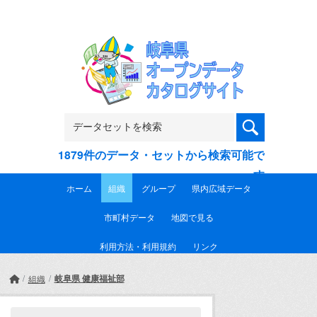
Skip to main content
1879件のデータ・セットから検索可能で
す
ホーム
組織
グループ
県内広域データ
市町村データ
地図で見る
利用方法・利用規約
リンク
岐阜県 健康福祉部
組織