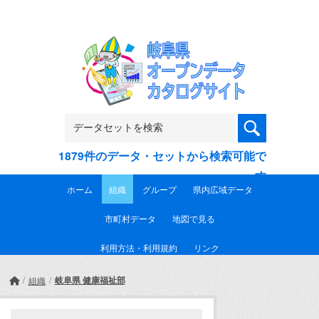
Skip to main content
1879件のデータ・セットから検索可能で
す
ホーム
組織
グループ
県内広域データ
市町村データ
地図で見る
利用方法・利用規約
リンク
岐阜県 健康福祉部
組織