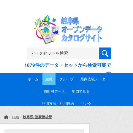
Skip to main content
1879件のデータ・セットから検索可能で
す
ホーム
組織
グループ
県内広域データ
市町村データ
地図で見る
利用方法・利用規約
リンク
岐阜県 健康福祉部
組織