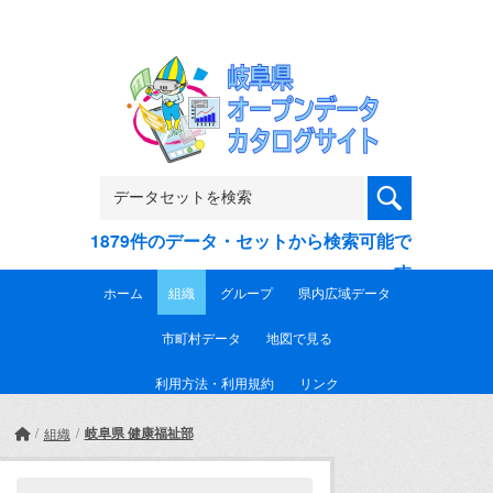
Skip to main content
1879件のデータ・セットから検索可能で
す
ホーム
組織
グループ
県内広域データ
市町村データ
地図で見る
利用方法・利用規約
リンク
岐阜県 健康福祉部
組織