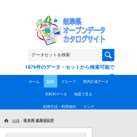
Skip to main content
1879件のデータ・セットから検索可能で
す
ホーム
組織
グループ
県内広域データ
市町村データ
地図で見る
利用方法・利用規約
リンク
岐阜県 健康福祉部
組織