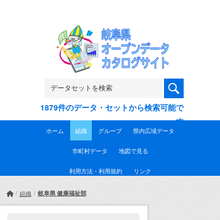
Skip to main content
1879件のデータ・セットから検索可能で
す
ホーム
組織
グループ
県内広域データ
市町村データ
地図で見る
利用方法・利用規約
リンク
岐阜県 健康福祉部
組織