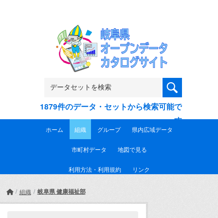
Skip to main content
1879件のデータ・セットから検索可能で
す
ホーム
組織
グループ
県内広域データ
市町村データ
地図で見る
利用方法・利用規約
リンク
岐阜県 健康福祉部
組織