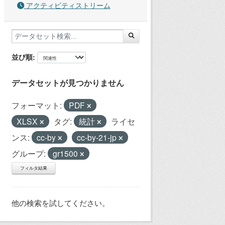
アクティビティストリーム
並び順
データセットが見つかりません
フォーマット:
PDF
XLSX
タグ:
統計
ライセ
ンス:
cc-by
cc-by-21-jp
グループ:
gr1500
フィルタ結果
他の検索を試してください。