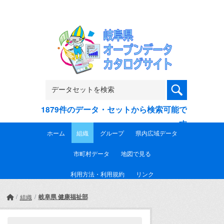
Skip to main content
1879件のデータ・セットから検索可能で
す
ホーム
組織
グループ
県内広域データ
市町村データ
地図で見る
利用方法・利用規約
リンク
岐阜県 健康福祉部
組織