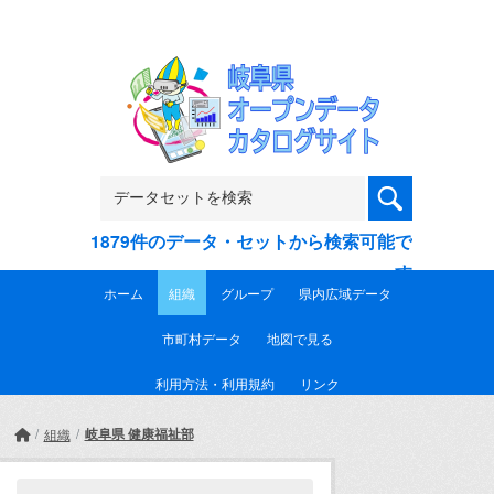
Skip to main content
1879件のデータ・セットから検索可能で
す
ホーム
組織
グループ
県内広域データ
市町村データ
地図で見る
利用方法・利用規約
リンク
岐阜県 健康福祉部
組織