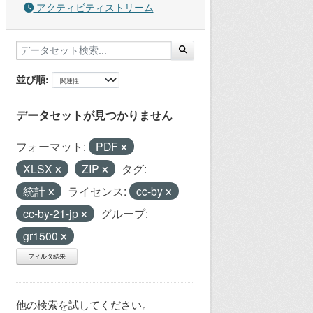
アクティビティストリーム
並び順
データセットが見つかりません
フォーマット:
PDF
XLSX
ZIP
タグ:
統計
ライセンス:
cc-by
cc-by-21-jp
グループ:
gr1500
フィルタ結果
他の検索を試してください。