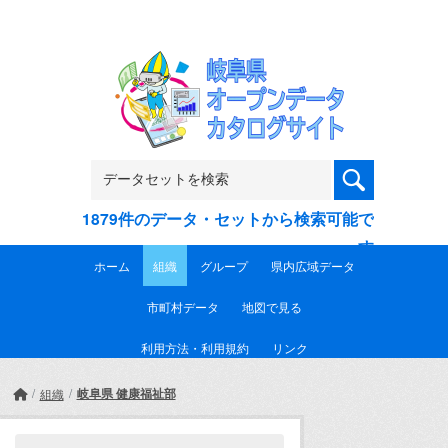
Skip to main content
1879件のデータ・セットから検索可能で
す
ホーム
組織
グループ
県内広域データ
市町村データ
地図で見る
利用方法・利用規約
リンク
岐阜県 健康福祉部
組織