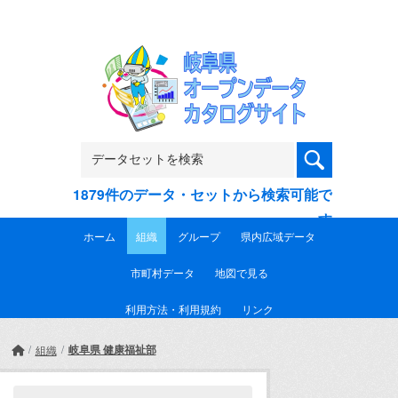
Skip to main content
1879件のデータ・セットから検索可能で
す
ホーム
組織
グループ
県内広域データ
市町村データ
地図で見る
利用方法・利用規約
リンク
岐阜県 健康福祉部
組織