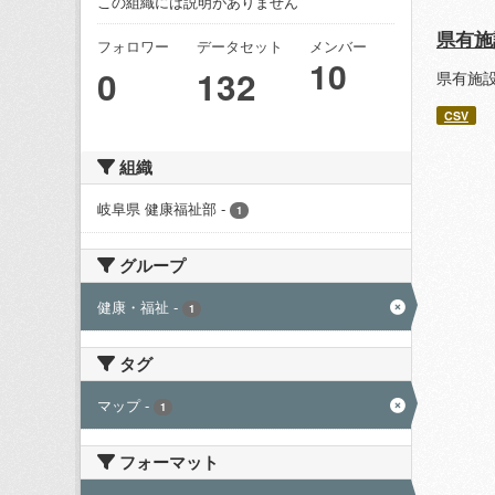
この組織には説明がありません
県有施
フォロワー
データセット
メンバー
10
0
132
県有施
CSV
組織
岐阜県 健康福祉部
-
1
グループ
健康・福祉
-
1
タグ
マップ
-
1
フォーマット