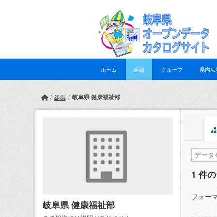
Skip to main content
ホーム
組織
グループ
県内広
岐阜県 健康福祉部
組織
1 件
フォーマ
岐阜県 健康福祉部