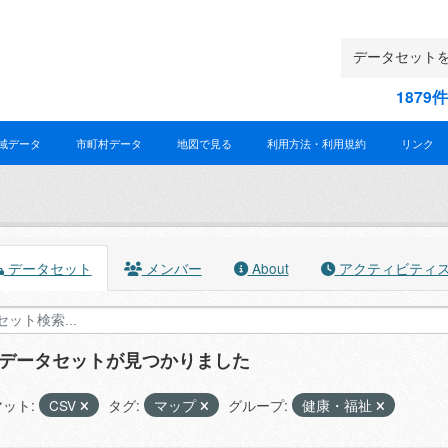
187
域データ
市町村データ
地図で見る
利用方法・利用規約
リンク
データセット
メンバー
About
アクティビティ
のデータセットが見つかりました
ット:
CSV
タグ:
マップ
グループ:
健康・福祉