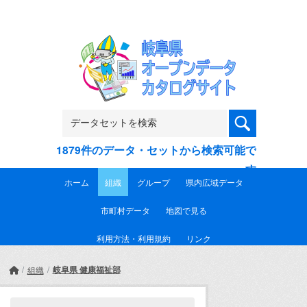
Skip to main content
1879件のデータ・セットから検索可能で
す
ホーム
組織
グループ
県内広域データ
市町村データ
地図で見る
利用方法・利用規約
リンク
岐阜県 健康福祉部
組織