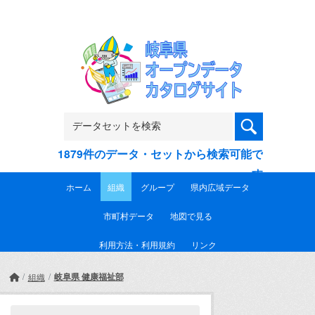
Skip to main content
1879件のデータ・セットから検索可能で
す
ホーム
組織
グループ
県内広域データ
市町村データ
地図で見る
利用方法・利用規約
リンク
岐阜県 健康福祉部
組織