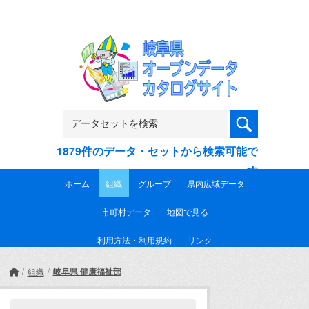
Skip to main content
1879件のデータ・セットから検索可能で
す
ホーム
組織
グループ
県内広域データ
市町村データ
地図で見る
利用方法・利用規約
リンク
岐阜県 健康福祉部
組織