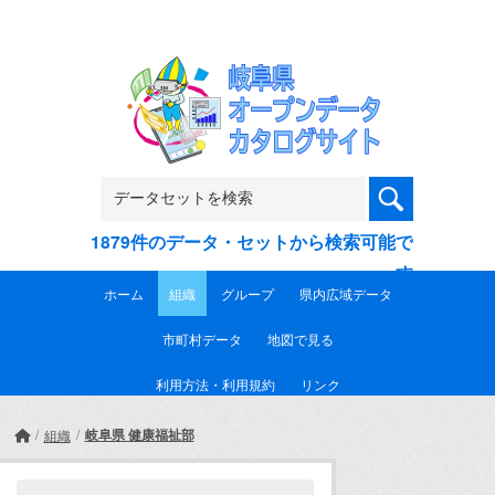
Skip to main content
1879件のデータ・セットから検索可能で
す
ホーム
組織
グループ
県内広域データ
市町村データ
地図で見る
利用方法・利用規約
リンク
岐阜県 健康福祉部
組織