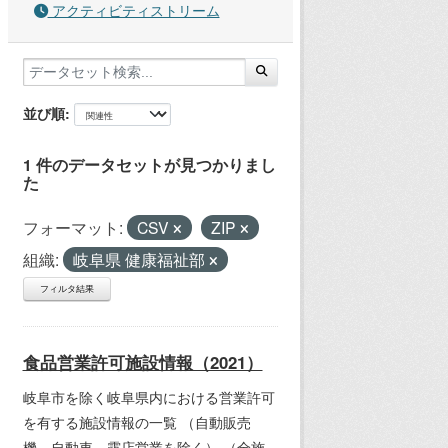
アクティビティストリーム
並び順
1 件のデータセットが見つかりまし
た
フォーマット:
CSV
ZIP
組織:
岐阜県 健康福祉部
フィルタ結果
食品営業許可施設情報（2021）
岐阜市を除く岐阜県内における営業許可
を有する施設情報の一覧 （自動販売
機、自動車、露店営業を除く） （全施