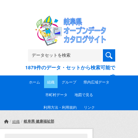
Skip to main content
1879件のデータ・セットから検索可能で
す
ホーム
組織
グループ
県内広域データ
市町村データ
地図で見る
利用方法・利用規約
リンク
岐阜県 健康福祉部
組織