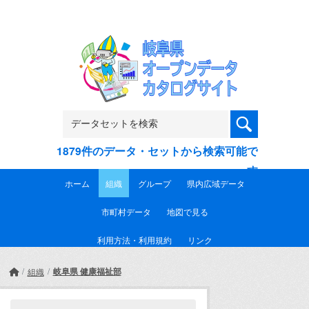
Skip to main content
1879件のデータ・セットから検索可能で
す
ホーム
組織
グループ
県内広域データ
市町村データ
地図で見る
利用方法・利用規約
リンク
岐阜県 健康福祉部
組織