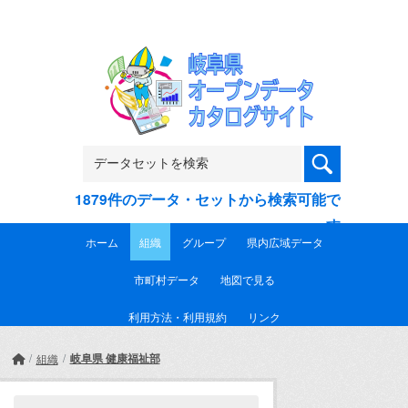
Skip to main content
1879件のデータ・セットから検索可能で
す
ホーム
組織
グループ
県内広域データ
市町村データ
地図で見る
利用方法・利用規約
リンク
岐阜県 健康福祉部
組織