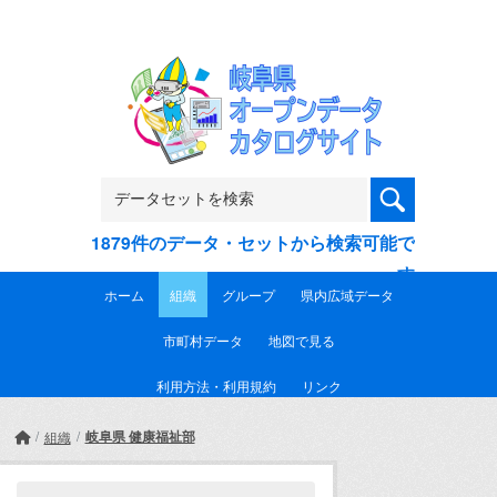
Skip to main content
1879件のデータ・セットから検索可能で
す
ホーム
組織
グループ
県内広域データ
市町村データ
地図で見る
利用方法・利用規約
リンク
岐阜県 健康福祉部
組織